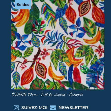
Soldes
COUPON 90cm - Twill de viscose - Canopée
COU
SUIVEZ-MOI
NEWSLETTER