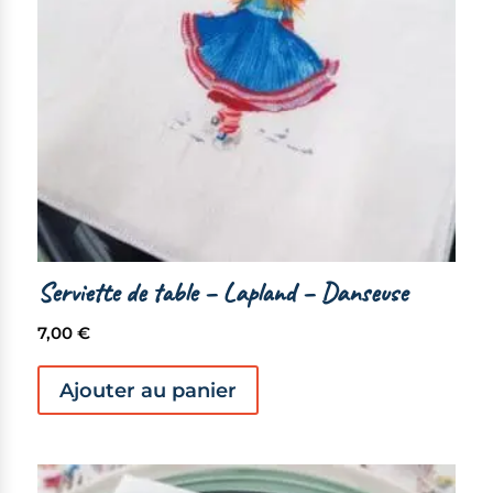
sur
la
page
du
produit
Serviette de table – Lapland – Danseuse
7,00
€
Ajouter au panier