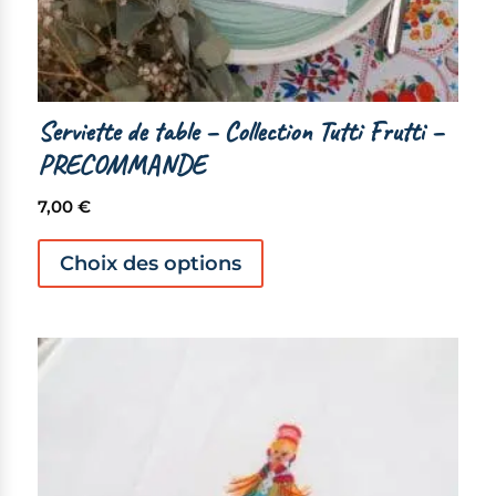
Serviette de table – Collection Tutti Frutti –
PRECOMMANDE
7,00
€
Ce
produit
Choix des options
a
plusieurs
variations.
Les
options
peuvent
être
choisies