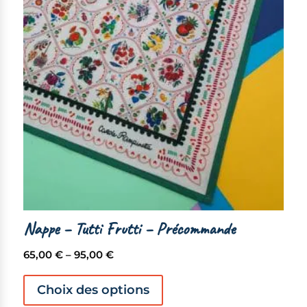
Nappe – Tutti Frutti – Précommande
Plage
65,00
€
–
95,00
€
de
Ce
prix :
produit
Choix des options
65,00 €
a
à