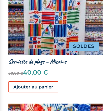
SOLDES
Serviette de plage – Misaine
Le
Le
40,00
€
50,00
€
prix
prix
initial
actuel
était :
est :
Ajouter au panier
50,00 €.
40,00 €.