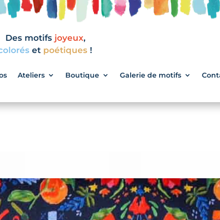
Des motifs
joyeux
,
colorés
et
poétiques
!
os
Ateliers
Boutique
Galerie de motifs
Cont