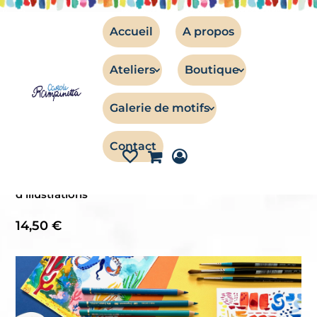
Accueil
A propos
Ateliers
Boutique
TISSUS
Galerie de motifs
Livre – Mon petit monde coloré
Contact
Mon petit monde coloré
Un livre pour apprendre différentes techniques
d’illustrations
14,50
€