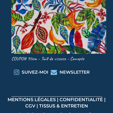
COUPON 90cm - Twill de viscose - Canopée
COU
SUIVEZ-MOI
NEWSLETTER
MENTIONS LÉGALES
|
CONFIDENTIALITÉ
|
CGV
|
TISSUS & ENTRETIEN