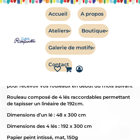
Accueil
A propos
Ateliers
Boutique
TISSUS
Galerie de motifs
Papier peint – Sorella – ROULEAU
Contact
Rouleau – Papier peint – Sorella
PRE COMMANDE : commandez avant le 15 du mois
pour recevoir vos rouleaux en début du mois suivant
Rouleau composé de 4 lés raccordables permettant
de tapisser un linéaire de 192cm.
Dimensions d’un lé : 48 x 300 cm
Dimensions des 4 lés : 192 x 300 cm
Papier peint intissé, mat, 150g