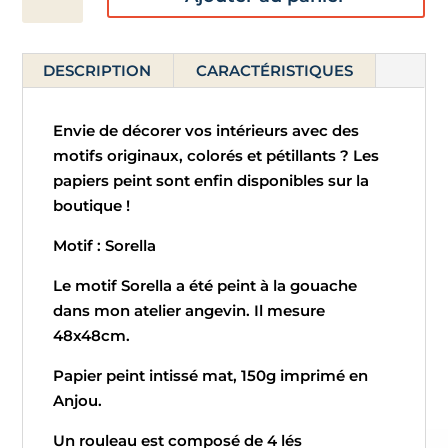
de
Papier
peint
DESCRIPTION
CARACTÉRISTIQUES
-
Sorella
-
Envie de décorer vos intérieurs avec des
ROULEAU
motifs originaux, colorés et pétillants ? Les
papiers peint sont enfin disponibles sur la
boutique !
Motif : Sorella
Le motif Sorella a été peint à la gouache
dans mon atelier angevin. Il mesure
48x48cm.
Papier peint intissé mat, 150g imprimé en
Anjou.
Un rouleau est composé de 4 lés