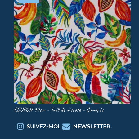
COUPON 90cm - Twill de viscose - Canopée
COU
SUIVEZ-MOI
NEWSLETTER