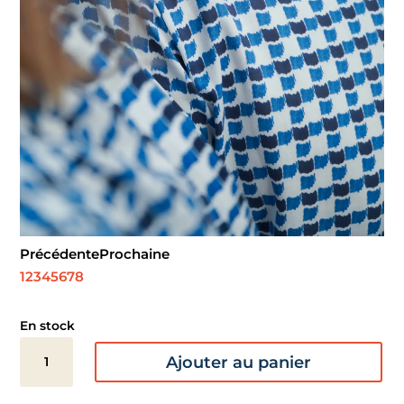
Précédente
Prochaine
1
2
3
4
5
6
7
8
En stock
quantité
Ajouter au panier
de
Satin