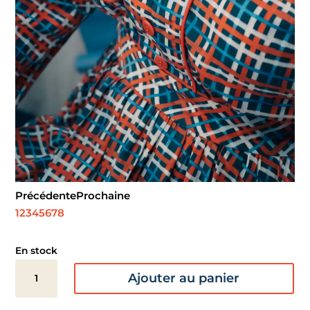
Précédente
Prochaine
1
2
3
4
5
6
7
8
En stock
quantité
Ajouter au panier
de
Satin