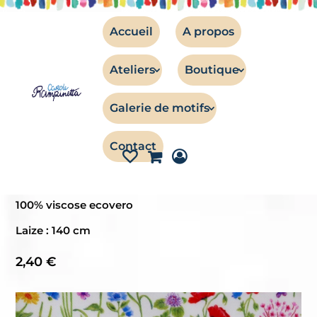
Accueil
A propos
Ateliers
Boutique
TISSUS
Galerie de motifs
Twill de viscose – Bords de Loire
Contact
Twill de viscose imprimé du motif Bords de Loire
Quantité 1 = 10 cm.
100% viscose ecovero
Laize : 140 cm
2,40
€