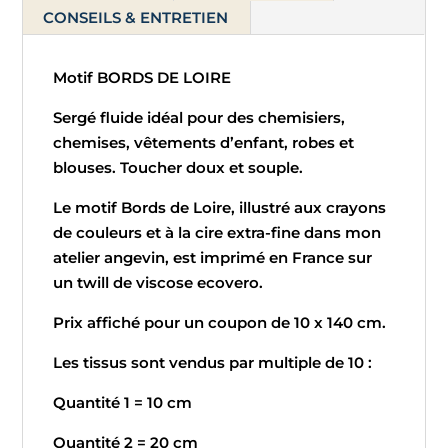
-
CONSEILS & ENTRETIEN
Bords
de
Motif BORDS DE LOIRE
Loire
Sergé fluide idéal pour des chemisiers,
chemises, vêtements d’enfant, robes et
blouses. Toucher doux et souple.
Le motif Bords de Loire, illustré aux crayons
de couleurs et à la cire extra-fine dans mon
atelier angevin, est imprimé en France sur
un twill de viscose ecovero.
Prix affiché pour un coupon de 10 x 140 cm.
Les tissus sont vendus par multiple de 10 :
Quantité 1 = 10 cm
Quantité 2 = 20 cm