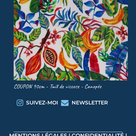
COUPON 90cm - Twill de viscose - Canopée
COU
SUIVEZ-MOI
NEWSLETTER
MENTIONS LÉGALES
|
CONFIDENTIALITÉ
|