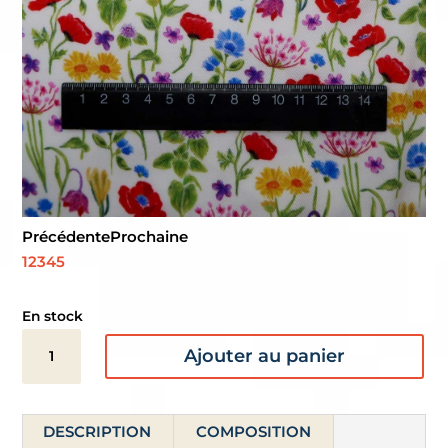
Précédente
Prochaine
1
2
3
4
5
En stock
quantité
Ajouter au panier
de
Twill
de
DESCRIPTION
COMPOSITION
viscose