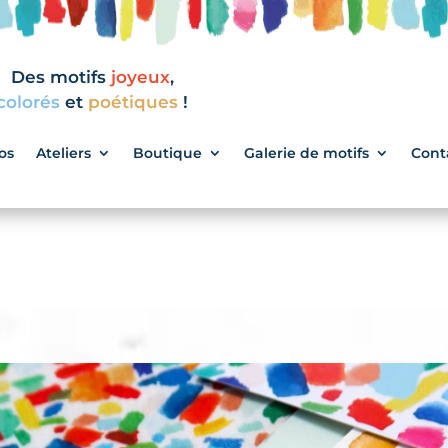
Des motifs
joyeux
,
colorés
et
poétiques
!
os
Ateliers
Boutique
Galerie de motifs
Cont