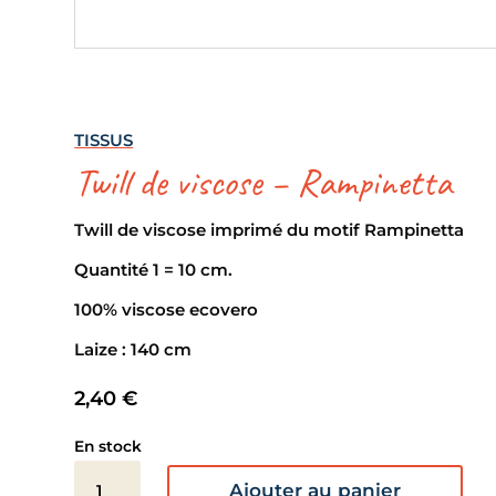
TISSUS
Twill de viscose – Rampinetta
Twill de viscose imprimé du motif Rampinetta
Quantité 1 = 10 cm.
100% viscose ecovero
Laize : 140 cm
2,40
€
En stock
quantité
Ajouter au panier