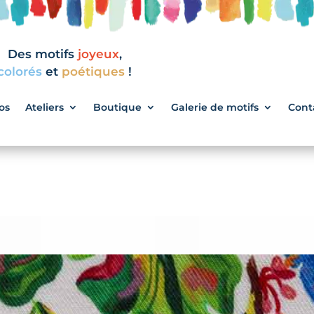
Des motifs
joyeux
,
colorés
et
poétiques
!
os
Ateliers
Boutique
Galerie de motifs
Cont