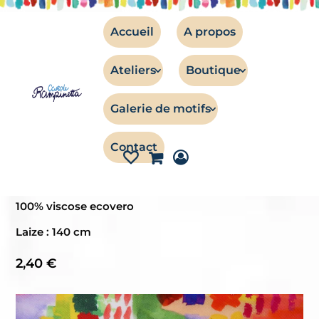
Accueil
A propos
Ateliers
Boutique
TISSUS
Galerie de motifs
Twill de viscose – Palette
Contact
Twill de viscose imprimé du motif Palette
Quantité 1 = 10 cm.
100% viscose ecovero
Laize : 140 cm
2,40
€