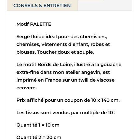
-
CONSEILS & ENTRETIEN
Palette
Motif PALETTE
Sergé fluide idéal pour des chemisiers,
chemises, vêtements d’enfant, robes et
blouses. Toucher doux et souple.
Le motif Bords de Loire, illustré à la gouache
extra-fine dans mon atelier angevin, est
imprimé en France sur un twill de viscose
ecovero.
Prix affiché pour un coupon de 10 x 140 cm.
Les tissus sont vendus par multiple de 10 :
Quantité 1 = 10 cm
Quantité 2 = 20 cm