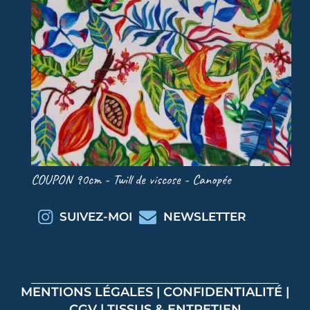
COUPON 90cm - Twill de viscose - Canopée
COU
SUIVEZ-MOI
NEWSLETTER
MENTIONS LÉGALES
|
CONFIDENTIALITÉ
|
CGV
|
TISSUS & ENTRETIEN