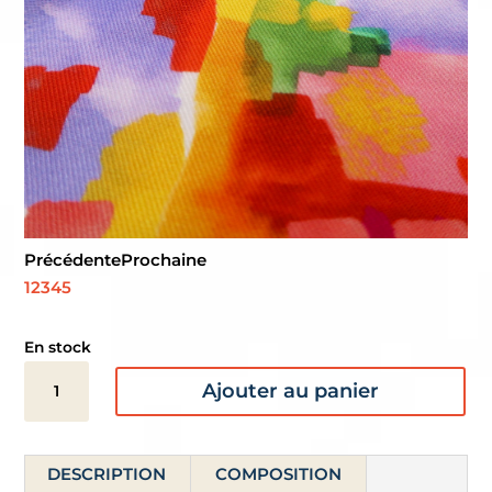
Précédente
Prochaine
1
2
3
4
5
En stock
quantité
Ajouter au panier
de
Twill
de
DESCRIPTION
COMPOSITION
viscose