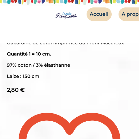
Accueil
A prop
TISSUS
Gabardine de coton – Macareux
Gabardine de coton imprimée du motif Macareux
Quantité 1 = 10 cm.
97% coton / 3% élasthanne
Laize : 150 cm
2,80
€