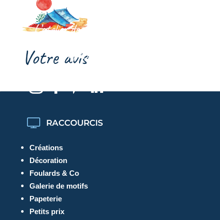
L’atelier des motifs joyeux, colorés et
poétiques: tissus, foulards, paréo,
Votre avis
papeterie, décoration…
RACCOURCIS
Créations
Décoration
Foulards & Co
Galerie de motifs
Papeterie
Petits prix