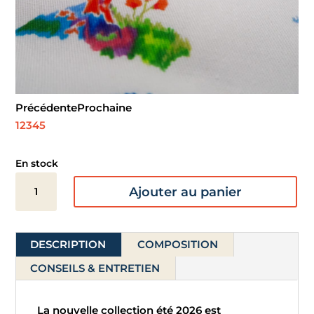
Précédente
Prochaine
1
2
3
4
5
En stock
quantité
Ajouter au panier
de
Gabardine
de
DESCRIPTION
COMPOSITION
coton
-
CONSEILS & ENTRETIEN
Macareux
La nouvelle collection été 2026 est