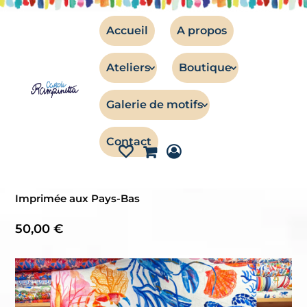
Accueil
A propos
Ateliers
Boutique
TISSUS
Galerie de motifs
Serviette de plage – Pacifique
Contact
Serviette de plage – Modèle Pacifique
Dimensions : 100 x 180 cm
Imprimée aux Pays-Bas
50,00
€