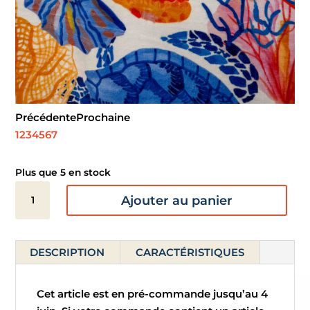
Précédente
Prochaine
1
2
3
4
5
6
7
Plus que 5 en stock
quantité
Ajouter au panier
de
Serviette
de
DESCRIPTION
CARACTÉRISTIQUES
plage
-
Pacifique
Cet article est en pré-commande jusqu’au 4