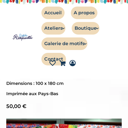
Accueil
A propos
Ateliers
Boutique
TISSUS
Galerie de motifs
Serviette de plage – Marché aux
Contact
fruits
Serviette de plage – Modèle Marché aux fruits
Dimensions : 100 x 180 cm
Imprimée aux Pays-Bas
50,00
€