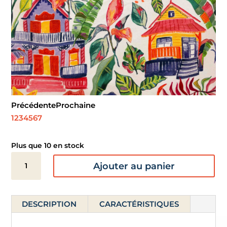
Précédente
Prochaine
1
2
3
4
5
6
7
Plus que 10 en stock
quantité
Ajouter au panier
de
Serviette
de
DESCRIPTION
CARACTÉRISTIQUES
plage
-