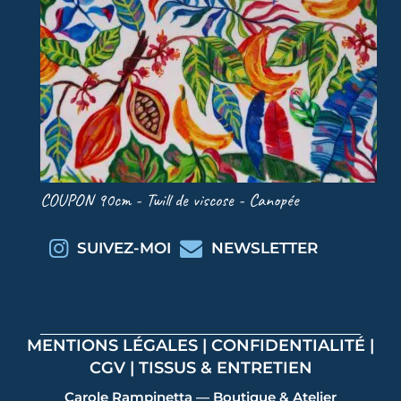
COUPON 90cm - Twill de viscose - Canopée
COU
SUIVEZ-MOI
NEWSLETTER
MENTIONS LÉGALES
|
CONFIDENTIALITÉ
|
CGV
|
TISSUS & ENTRETIEN
Carole Rampinetta — Boutique & Atelier